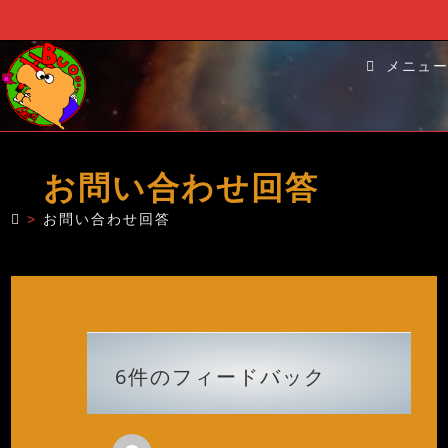
コ
ン
メニュー
テ
ン
ツ
へ
お問い合わせ回答
ス
キ
>
お問い合わせ回答
ッ
プ
6件のフィードバック