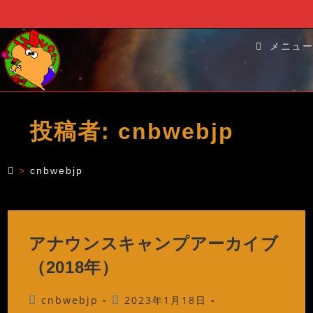
コ
ン
メニュー
テ
ン
ツ
へ
投稿者:
cnbwebjp
ス
キ
この投稿者の執筆数: 4 記事
ッ
>
cnbwebjp
プ
アナウンスキャンプアーカイブ
（2018年）
投
投
cnbwebjp
2023年1月18日