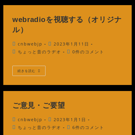
中
ー:
の
番
組
webradioを視聴する（オリジナ
ル）
投
投
cnbwebjp
2023年1月11日
稿
稿
投
投
ちょっと昔のラヂオ
0件のコメント
者:
公
稿
稿
開
カ
コ
日:
テ
メ
Webradio
続きを読む
を
ゴ
ン
視
リ
ト:
聴
す
ー:
る
（オ
リ
ご意見・ご要望
ジ
ナ
ル）
投
投
cnbwebjp
2023年1月1日
稿
稿
投
投
ちょっと昔のラヂオ
6件のコメント
者:
公
稿
稿