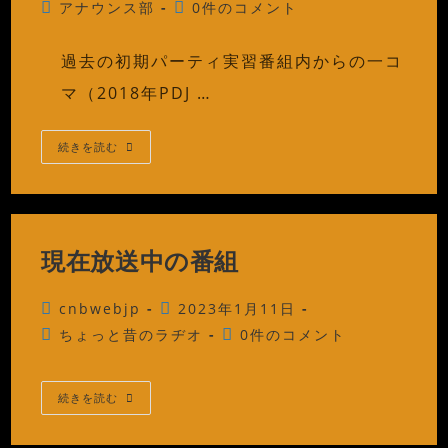
稿
稿
投
投
アナウンス部
0件のコメント
者:
公
稿
稿
開
カ
コ
過去の初期パーティ実習番組内からの一コ
日:
テ
メ
ゴ
ン
マ（2018年PDJ …
リ
ト:
ー:
ア
続きを読む
ナ
ウ
ン
ス
キ
ャ
ン
現在放送中の番組
プ
ア
ー
カ
投
投
cnbwebjp
2023年1月11日
イ
稿
ブ
稿
投
投
ちょっと昔のラヂオ
0件のコメント
（2018
者:
公
稿
稿
年）
開
カ
コ
日:
テ
メ
現
続きを読む
在
ゴ
ン
放
リ
ト:
送