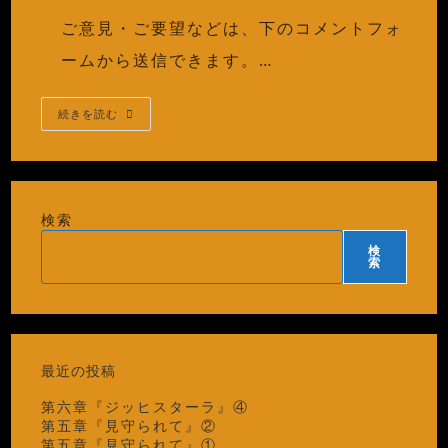
開
カ
コ
ご意見・ご要望などは、下のコメントフォ
日:
テ
メ
ゴ
ン
ームから送信できます。…
リ
ト:
ー:
ご
続きを読む
意
見・
ご
要
望
検索
検
索
最近の投稿
第六章『ジッヒスターラ』④
第五章『見守られて』②
第五章『見守られて』①